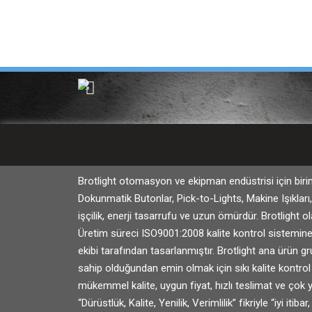
Skip
Profesyonel Aydınlatma
to
content
Brotlight otomasyon ve ekipman endüstrisi için biri
Dokunmatik Butonlar, Pick-to-Lights, Makine Işıkları,
işçilik, enerji tasarrufu ve uzun ömürdür. Brotlight o
Üretim süreci ISO9001:2008 kalite kontrol sistemine
ekibi tarafından tasarlanmıştır. Brotlight ana ürün g
sahip olduğundan emin olmak için sıkı kalite kontro
mükemmel kalite, uygun fiyat, hızlı teslimat ve çok 
“Dürüstlük, Kalite, Yenilik, Verimlilik” fikriyle “iyi it