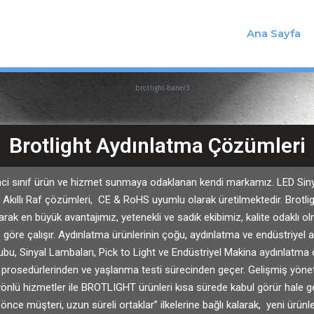
Ana Sayfa
Brotlight Aydınlatma Çözümleri
nci sınıf ürün ve hizmet sunmaya odaklanan kendi markamız. LED Sinyal
 Akıllı Raf çözümleri, CE & RoHS uyumlu olarak üretilmektedir. Brotligh
larak en büyük avantajımız, yetenekli ve sadık ekibimiz, kalite odaklı o
 göre çalışır. Aydınlatma ürünlerinin çoğu, aydınlatma ve endüstriyel 
rubu, Sinyal Lambaları, Pick to Light ve Endüstriyel Makina aydınlatma 
l prosedürlerinden ve yaşlanma testi sürecinden geçer. Gelişmiş yöne
yönlü hizmetler ile BROTLIGHT ürünleri kısa sürede kabul görür hale ge
ibar, önce müşteri, uzun süreli ortaklar” ilkelerine bağlı kalarak, yeni ürün